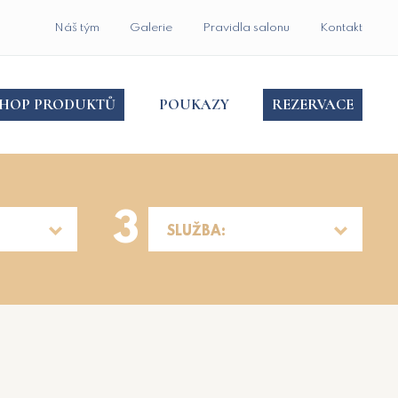
Náš tým
Galerie
Pravidla salonu
Kontakt
SHOP PRODUKTŮ
POUKAZY
REZERVACE
3
SLUŽBA: