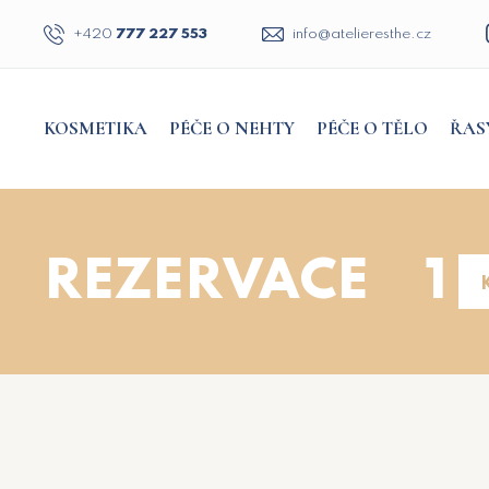
+420
777 227 553
zc.ehtsereileta@ofni
KOSMETIKA
PÉČE O NEHTY
PÉČE O TĚLO
ŘAS
REZERVACE
1