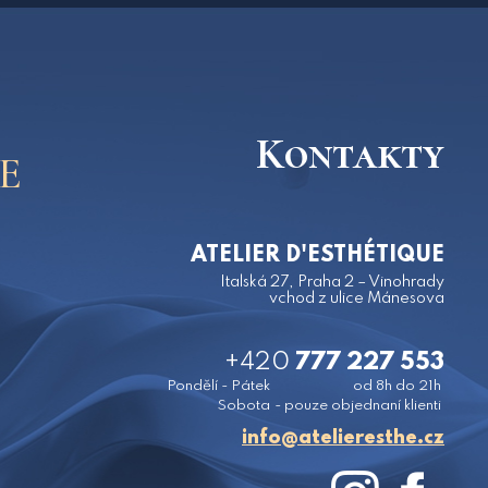
Kontakty
E
ATELIER D'ESTHÉTIQUE
Italská 27, Praha 2 – Vinohrady
vchod z ulice Mánesova
+420
777 227 553
Pondělí - Pátek
od 8h do 21h
Sobota
- pouze objednaní klienti
zc.ehtsereileta@ofni