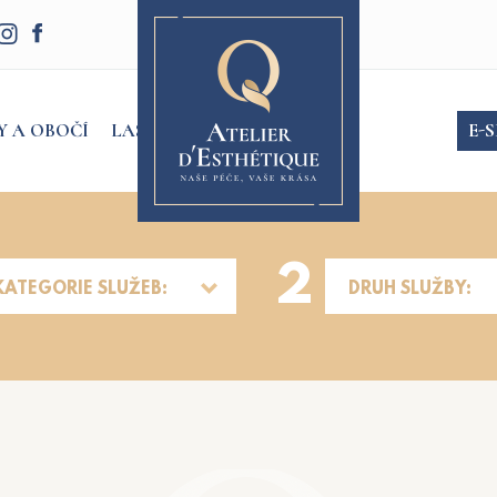
Y A OBOČÍ
LASER
E-
2
KATEGORIE SLUŽEB:
DRUH SLUŽBY: