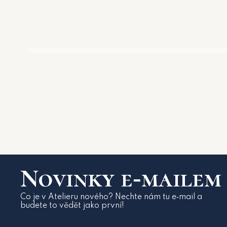
Novinky e‑mailem
Co je v Atelieru nového? Nechte nám tu e‑mail a
budete to vědět jako první!