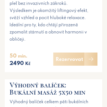
pleť bez invazivních zákroků.
Výsledkem je okamžitý liftingový efekt,
svěží vzhled a pocit hluboké relaxace.
Ideální pro ty, kdo chtějí přirozeně
zpomalit stárnutí a obnovit harmonii v
obličeji.
50
min.
Rezervovat
2490
Kč
Výhodný balíček:
Bukální masáž 5x50 min
Výhodný balíček celkem pěti bukálních