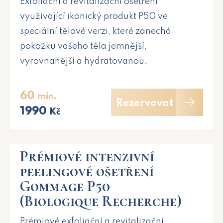
Exfoliační a revitalizační ošetření
využívající ikonický produkt P50 ve
speciální tělové verzi, které zanechá
pokožku vašeho těla jemnější,
vyrovnanější a hydratovanou.
60
min.
Rezervovat
1990
Kč
Prémiové intenzivní
peelingové ošetření
Gommage P50
(Biologique Recherche)
Prémiové exfoliační a revitalizační