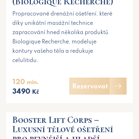
(Biologique Recherche)
Propracované drenážní ošetření, které
díky unikátní masážní technice
zapracování hned několika produktů
Biologique Recherche, modeluje
kontury vašeho těla a redukuje
celulitidu.
120
min.
Rezervovat
3490
Kč
Booster Lift Corps –
Luxusní tělové ošetření
pro pevnější a hladší