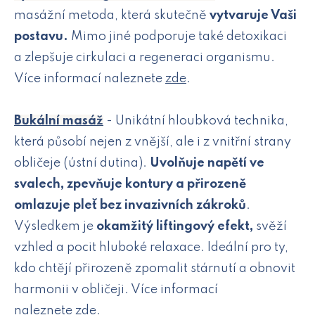
masážní metoda, která skutečně
vytvaruje Vaši
postavu.
Mimo jiné podporuje také detoxikaci
a zlepšuje cirkulaci a regeneraci organismu.
Více informací naleznete
zde
.
Bukální masáž
- Unikátní hloubková technika,
která působí nejen z vnější, ale i z vnitřní strany
obličeje (ústní dutina).
Uvolňuje napětí ve
svalech, zpevňuje kontury a
přirozeně
omlazuje pleť bez invazivních zákroků
.
Výsledkem je
okamžitý liftingový efekt,
svěží
vzhled a pocit hluboké relaxace. Ideální pro ty,
kdo chtějí přirozeně zpomalit stárnutí a obnovit
harmonii v obličeji. Více informací
naleznete
zde
.