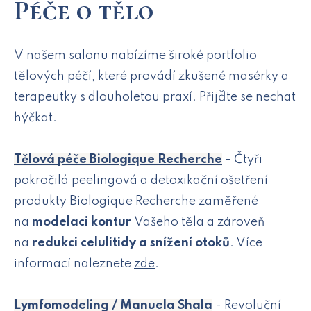
Péče o tělo
V našem salonu nabízíme široké portfolio
tělových péčí, které provádí zkušené masérky a
terapeutky s dlouholetou praxí. Přijďte se nechat
hýčkat.
Tělová péče Biologique Recherche
- Čtyři
pokročilá peelingová a detoxikační ošetření
produkty Biologique Recherche zaměřené
na
modelaci kontur
Vašeho těla a zároveň
na
redukci celulitidy a snížení otoků
. Více
informací naleznete
zde
.
Lymfomodeling / Manuela Shala
- Revoluční