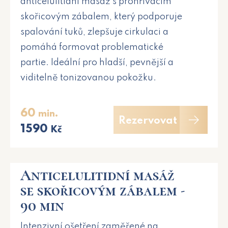
anticelulitidní masáž s prohřívacím
skořicovým zábalem, který podporuje
spalování tuků, zlepšuje cirkulaci a
pomáhá formovat problematické
partie. Ideální pro hladší, pevnější a
viditelně tonizovanou pokožku.
60
min.
Rezervovat
1590
Kč
Anticelulitidní masáž
se skořicovým zábalem -
90 min
Intenzivní ošetření zaměřené na