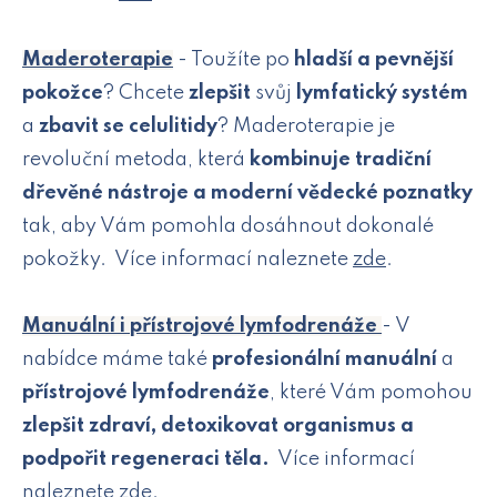
Maderoterapie
- Toužíte po
hladší a pevnější
pokožce
? Chcete
zlepšit
svůj
lymfatický systém
a
zbavit se celulitidy
? Maderoterapie je
revoluční metoda, která
kombinuje tradiční
dřevěné nástroje a moderní vědecké poznatky
tak, aby Vám pomohla dosáhnout dokonalé
pokožky. Více informací naleznete
zde
.
Manuální i přístrojové lymfodrenáže
- V
nabídce máme také
profesionální manuální
a
přístrojové lymfodrenáže
, které Vám pomohou
zlepšit zdraví, detoxikovat organismus a
podpořit regeneraci těla.
Více informací
naleznete
zde
.