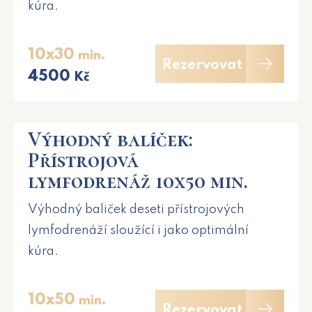
kúra.
10x30
min.
Rezervovat
4500
Kč
Výhodný balíček:
Přístrojová
lymfodrenáž 10x50 min.
Výhodný baliček deseti přístrojových
lymfodrenáží sloužící i jako optimální
kúra.
10x50
min.
Rezervovat