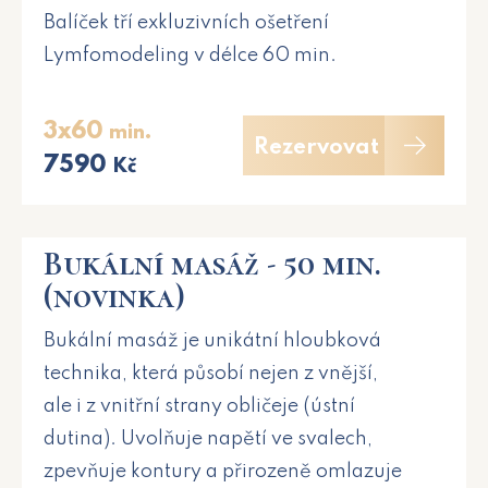
Balíček tří exkluzivních ošetření
Lymfomodeling v délce 60 min.
3x60
min.
Rezervovat
7590
Kč
Bukální masáž - 50 min.
(novinka)
Bukální masáž je unikátní hloubková
technika, která působí nejen z vnější,
ale i z vnitřní strany obličeje (ústní
dutina). Uvolňuje napětí ve svalech,
zpevňuje kontury a přirozeně omlazuje