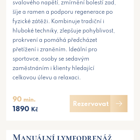
svalového napětí, zmírnění bolestí zad,
šíje a ramen a podporu regenerace po
fyzické zátěži. Kombinuje tradiční i
hluboké techniky, zlepšuje pohyblivost,
prokrvení a pomáhá předcházet
přetížení i zraněním. Ideální pro
sportovce, osoby se sedavým
zaměstnáním i klienty hledající
celkovou úlevu a relaxaci.
90
min.
Rezervovat
1890
Kč
Manuální lymfodrenáž