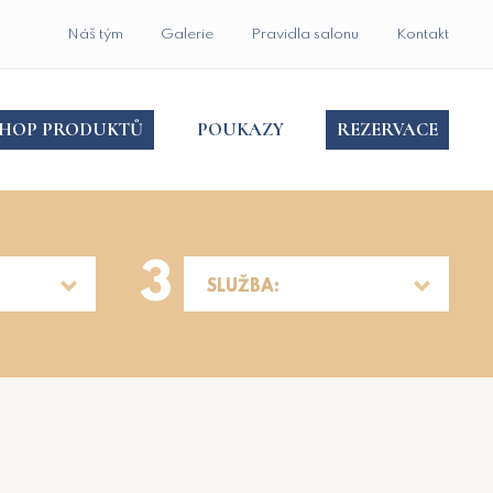
Náš tým
Galerie
Pravidla salonu
Kontakt
SHOP PRODUKTŮ
POUKAZY
REZERVACE
3
SLUŽBA: