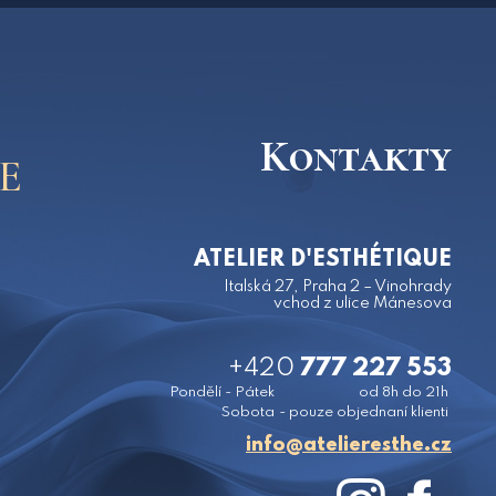
Kontakty
E
ATELIER D'ESTHÉTIQUE
Italská 27, Praha 2 – Vinohrady
vchod z ulice Mánesova
+420
777 227 553
Pondělí - Pátek
od 8h do 21h
Sobota
- pouze objednaní klienti
zc.ehtsereileta@ofni