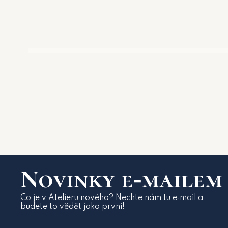
Novinky e‑mailem
Co je v Atelieru nového? Nechte nám tu e‑mail a
budete to vědět jako první!