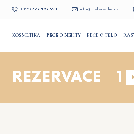
+420
777 227 553
zc.ehtsereileta@ofni
KOSMETIKA
PÉČE O NEHTY
PÉČE O TĚLO
ŘAS
REZERVACE
1