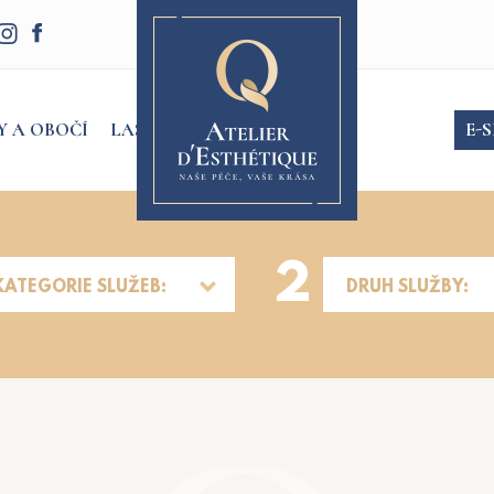
Y A OBOČÍ
LASER
E-
2
KATEGORIE SLUŽEB:
DRUH SLUŽBY: