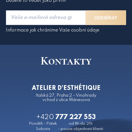
budete to vědět jako první!
ODEBÍRAT
Informace jak chráníme Vaše osobní údaje
Kontakty
ATELIER D'ESTHÉTIQUE
Italská 27, Praha 2 – Vinohrady
vchod z ulice Mánesova
+420
777 227 553
Pondělí - Pátek
od 8h do 21h
Sobota
- pouze objednaní klienti