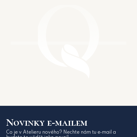
Novinky e‑mailem
Co je v Atelieru nového? Nechte nám tu e‑mail a