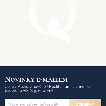
Novinky e‑mailem
Co je v Atelieru nového? Nechte nám tu e‑mail a
budete to vědět jako první!
ODEBÍRAT