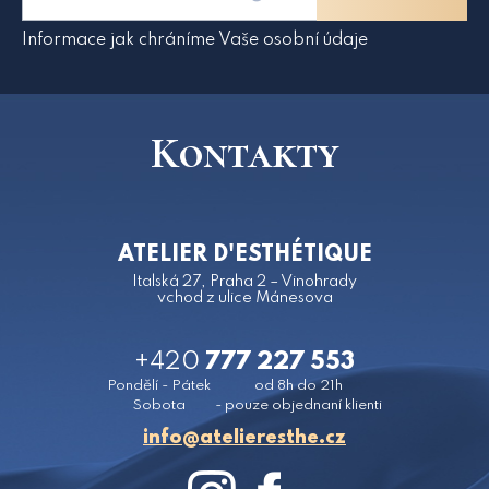
Informace jak chráníme Vaše osobní údaje
Kontakty
ATELIER D'ESTHÉTIQUE
Italská 27, Praha 2 – Vinohrady
vchod z ulice Mánesova
+420
777 227 553
Pondělí - Pátek
od 8h do 21h
Sobota
- pouze objednaní klienti
zc.ehtsereileta@ofni