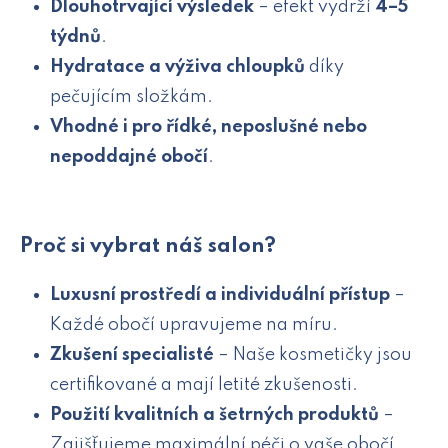
Dlouhotrvající výsledek
– efekt vydrží
4–5
týdnů
.
Hydratace a výživa chloupků
díky
pečujícím složkám.
Vhodné i pro řídké, neposlušné nebo
nepoddajné obočí
.
Proč si vybrat náš salon?
Luxusní prostředí a individuální přístup
–
Každé obočí upravujeme na míru.
Zkušení specialisté
– Naše kosmetičky jsou
certifikované a mají letité zkušenosti.
Použití kvalitních a šetrných produktů
–
Zajišťujeme maximální péči o vaše obočí.