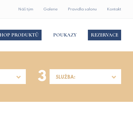
Náš tým
Galerie
Pravidla salonu
Kontakt
SHOP PRODUKTŮ
POUKAZY
REZERVACE
3
SLUŽBA: