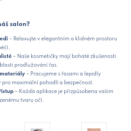
náš salon?
ředí
– Relaxujte v elegantním a klidném prostoru
péčí.
listé
– Naše kosmetičky mají bohaté zkušenosti
 oblasti prodlužování řas.
 materiály
– Pracujeme s řasami a lepidly
ty pro maximální pohodlí a bezpečnost.
řístup
– Každá aplikace je přizpůsobena vašim
zenému tvaru očí.