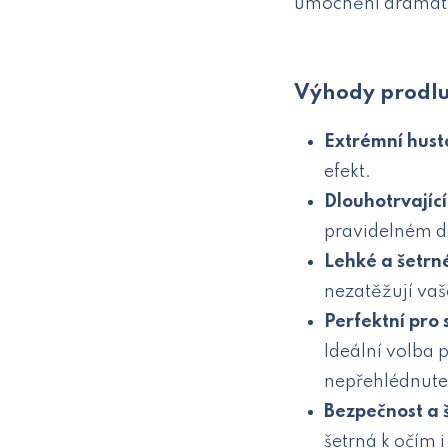
umocnění dramati
Výhody prodlu
Extrémní hust
efekt.
Dlouhotrvající
pravidelném d
Lehké a šetrn
nezatěžují vaš
Perfektní pro 
Ideální volba 
nepřehlédnute
Bezpečnost a 
šetrná k očím 