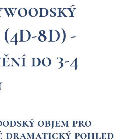
ywoodský
 (4D-8D) -
ění do 3-4
ů
odský objem pro
ě dramatický pohled