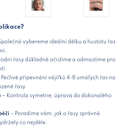
plikace?
Společně vybereme ideální délku a hustotu řas
ní.
írodní řasy důkladně očistíme a odmastíme pro
tí.
 Pečlivé připevnění vějířků 4-8 umělých řas na
rozené řasy
a
– Kontrola symetrie, úprava do dokonalého
péči
– Poradíme vám, jak o řasy správně
ydržely co nejdéle.