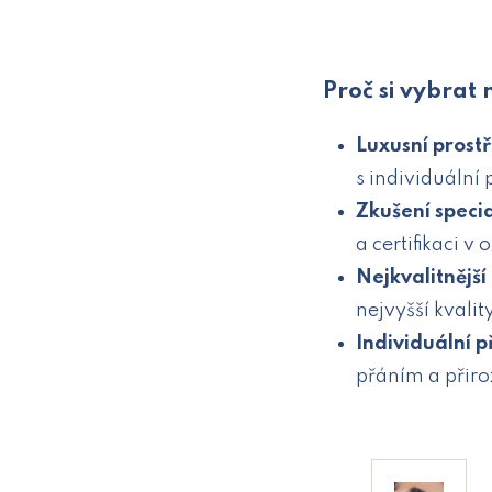
Proč si vybrat 
Luxusní prost
s individuální 
Zkušení specia
a certifikaci v
Nejkvalitnější
nejvyšší kvali
Individuální p
přáním a přiro