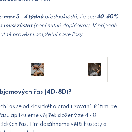
do
max 3 - 4 týdnů
předpokládá, že cca
40-60%
s musí zůstat
(není nutné doplňovat). V případě
nutné provést kompletní nové řasy.
objemových řas (4D-8D)?
 řas se od klasického prodlužování liší tím, že
řasu aplikujeme vějířek složený ze 4 - 8
etických řas. Tím dosáhneme větší hustoty a