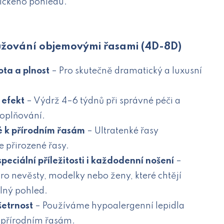
ckého pohledu.
žování objemovými řasami (4D-8D)
ota a plnost
– Pro skutečně dramatický a luxusní
 efekt
– Výdrž 4–6 týdnů při správné péči a
oplňování.
é k přírodním řasám
– Ultratenké řasy
e přirozené řasy.
speciální příležitosti i každodenní nošení
–
pro nevěsty, modelky nebo ženy, které chtějí
lný pohled.
šetrnost
– Používáme hypoalergenní lepidla
i přírodním řasám.