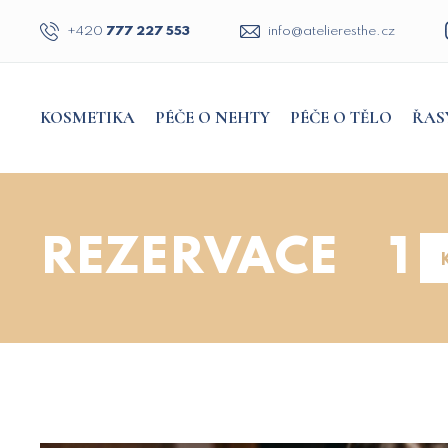
+420
777 227 553
zc.ehtsereileta@ofni
KOSMETIKA
PÉČE O NEHTY
PÉČE O TĚLO
ŘAS
REZERVACE
1