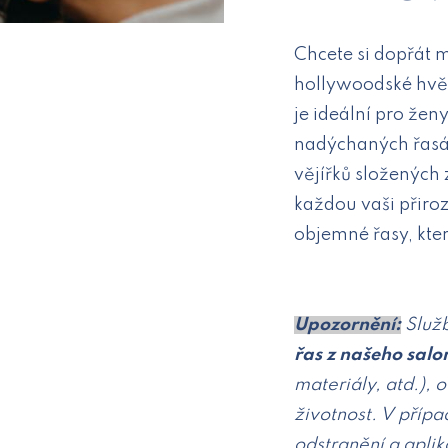
Chcete si dopřát 
hollywoodské hv
je ideální pro žen
nadýchaných řasác
vějířků složených 
každou vaši přiro
objemné řasy, kter
Upozornění:
Služ
řas z našeho salo
materiály, atd.), 
životnost. V přípa
odstranění a aplik