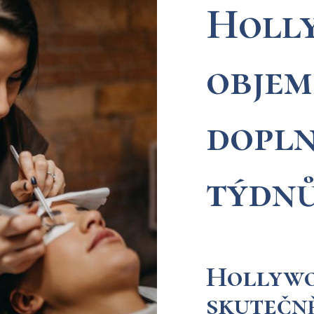
Holl
objem
dopln
týdn
Hollywo
skutečn