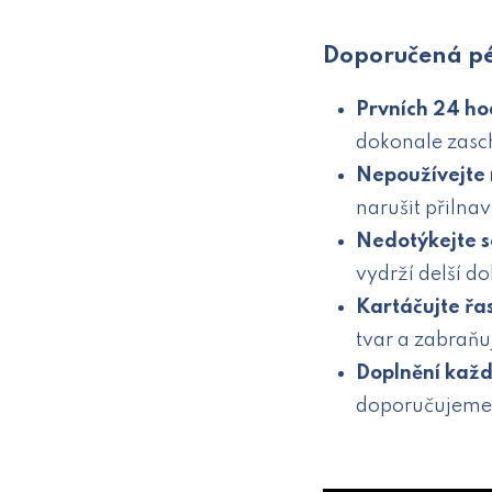
Doporučená pé
Prvních 24 ho
dokonale zasc
Nepoužívejte 
narušit přilnav
Nedotýkejte se
vydrží delší d
Kartáčujte řa
tvar a zabraňu
Doplnění každ
doporučujeme 