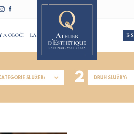
Y A OBOČÍ
LASER
E-
2
KATEGORIE SLUŽEB:
DRUH SLUŽBY: