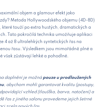
maximální objem a glamour efekt jako
ězdy? Metoda Hollywoodského objemu (4D-8D)
y, které touží po extra hustých, dramatických a
h. Tato pokročilá technika umožňuje aplikaci
ze 4 až 8 ultralehkých syntetických řas na
zenou řasu. Výsledkem jsou mimořádně plné a
é však zůstávají lehké a pohodlné.
ba doplnění je možná
pouze u prodloužených
nu
, abychom mohli garantovat kvalitu (postupy,
odpovídající vzhled (tloušťka, barva, natočení) a
dě řas z jiného salonu provedeme jejich šetrné
aci zcela nových řas.