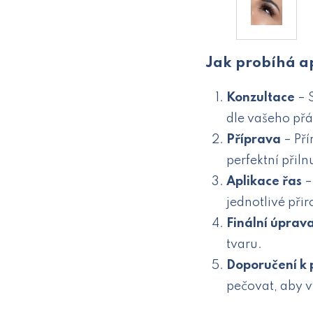
Jak probíhá a
Konzultace
– 
dle vašeho přá
Příprava
– Př
perfektní přilnu
Aplikace řas
–
jednotlivé při
Finální úprav
tvaru.
Doporučení k 
pečovat, aby v