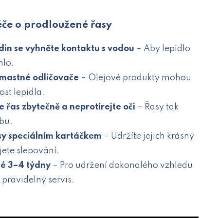
če o prodloužené řasy
din se vyhněte kontaktu s vodou
– Aby lepidlo
hlo.
mastné odličovače
– Olejové produkty mohou
ost lepidla.
 řas zbytečně a neprotírejte oči
– Řasy tak
obu.
sy speciálním kartáčkem
– Udržíte jejich krásný
jete slepování.
é 3–4 týdny
– Pro udržení dokonalého vzhledu
pravidelný servis.