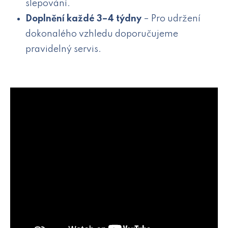
slepování.
Doplnění každé 3–4 týdny
– Pro udržení
dokonalého vzhledu doporučujeme
pravidelný servis.