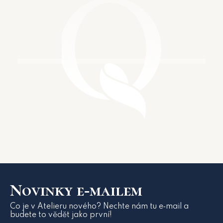
Novinky e‑mailem
Co je v Atelieru nového? Nechte nám tu e‑mail a
budete to vědět jako první!