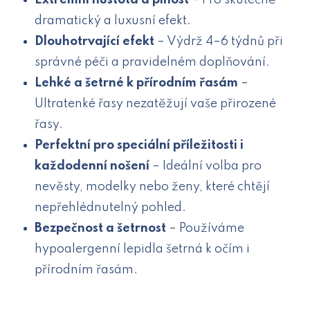
Extrémní hustota a plnost
– Pro skutečně
dramatický a luxusní efekt.
Dlouhotrvající efekt
– Výdrž 4–6 týdnů při
správné péči a pravidelném doplňování.
Lehké a šetrné k přírodním řasám
–
Ultratenké řasy nezatěžují vaše přirozené
řasy.
Perfektní pro speciální příležitosti i
každodenní nošení
– Ideální volba pro
nevěsty, modelky nebo ženy, které chtějí
nepřehlédnutelný pohled.
Bezpečnost a šetrnost
– Používáme
hypoalergenní lepidla šetrná k očím i
přírodním řasám.